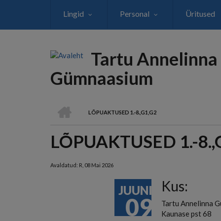
Liigu
Lingid
Personal
Üritused
edasi
põhisisu
juurde
Tartu Annelinna
Gümnaasium
AVALEHT
LÕPUAKTUSED 1.-8.,G1,G2
LEIVAPURU
LÕPUAKTUSED 1.-8.,
Avaldatud:
R, 08 Mai 2026
Kus:
JUUNI
09
Tartu Annelinna 
Kaunase pst 68