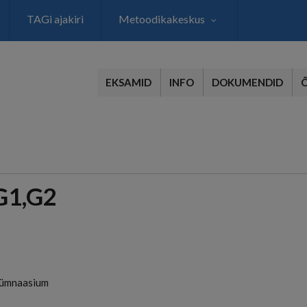
TAGi ajakiri
Metoodikakeskus
EKSAMID
INFO
DOKUMENDID
G1,G2
Gümnaasium