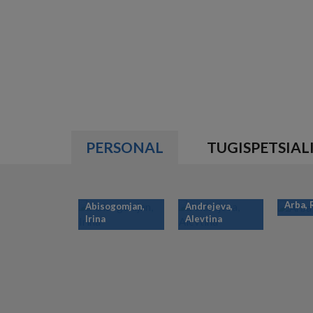
PERSONAL
TUGISPETSIAL
Arba,
Abisogomjan,
Andrejeva,
Irina
Alevtina
PAGINATION