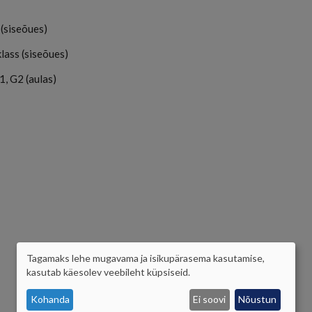
s (siseõues)
 klass (siseõues)
G1, G2 (aulas)
Tagamaks lehe mugavama ja isikupärasema kasutamise,
ISIKUANDMETE
kasutab käesolev veebileht küpsiseid.
JA
Kohanda
Ei soovi
Nõustun