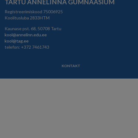
TARTU ANNELINNA GÜMNAASIUM
Registreerimiskood 75006925
Koolitusluba 2833HTM
Kaunase pst. 68, 50708 Tartu
kool@annelinn.edu.ee
kool@tag.ee
telefon: +372 7461743
KONTAKT
JALUS