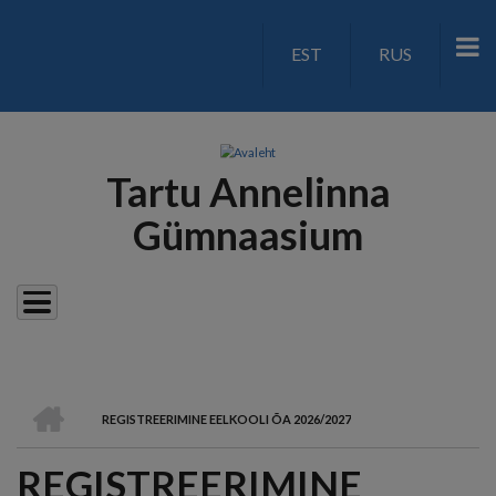
Liigu
edasi
EST
RUS
LANGUAGE
põhisisu
juurde
SWITCH
V2
Tartu Annelinna
Gümnaasium
AVALEHT
REGISTREERIMINE EELKOOLI ÕA 2026/2027
LEIVAPURU
REGISTREERIMINE