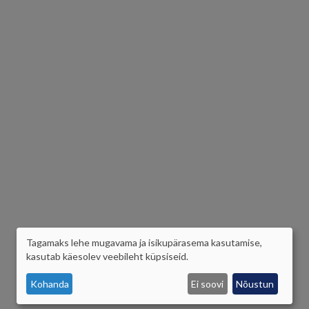
Tagamaks lehe mugavama ja isikupärasema kasutamise,
ISIKUANDMETE
kasutab käesolev veebileht küpsiseid.
JA
Kohanda
Ei soovi
Nõustun
KÜPSISTE