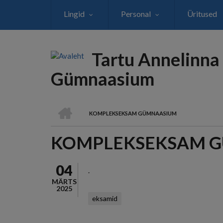
Liigu
Lingid
Personal
Üritused
edasi
põhisisu
juurde
Tartu Annelinna
Gümnaasium
AVALEHT
KOMPLEKSEKSAM GÜMNAASIUM
LEIVAPURU
KOMPLEKSEKSAM 
04
.
MÄRTS
2025
eksamid