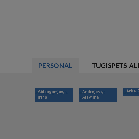
PERSONAL
TUGISPETSIAL
Arba,
Abisogomjan,
Andrejeva,
Irina
Alevtina
PAGINATION