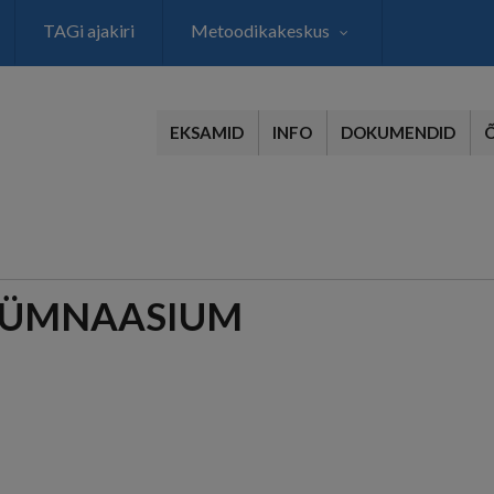
TAGi ajakiri
Metoodikakeskus
EKSAMID
INFO
DOKUMENDID
GÜMNAASIUM