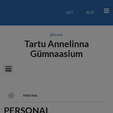
Liigu
edasi
EST
RUS
LANGUAGE
põhisisu
juurde
SWITCH
V2
Tartu Annelinna
Gümnaasium
AVALEHT
PERSONAL
LEIVAPURU
PERSONAL