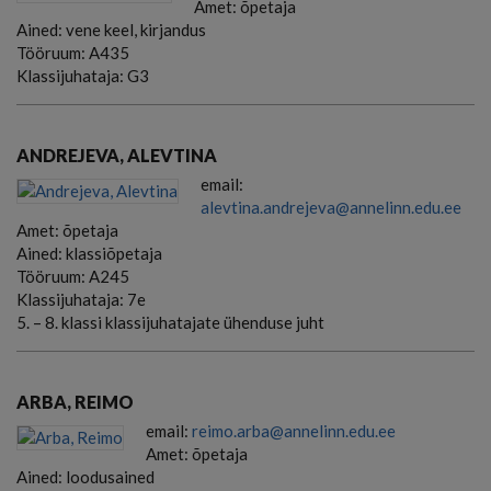
Amet:
õpetaja
Ained:
vene keel, kirjandus
Tööruum:
A435
Klassijuhataja:
G3
ANDREJEVA, ALEVTINA
email:
alevtina.andrejeva@annelinn.edu.ee
Amet:
õpetaja
Ained:
klassiõpetaja
Tööruum:
A245
Klassijuhataja:
7e
5. – 8. klassi klassijuhatajate ühenduse juht
ARBA, REIMO
email:
reimo.arba@annelinn.edu.ee
Amet:
õpetaja
Ained:
loodusained