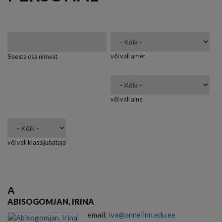
või vali amet
Sisesta osa nimest
või vali aine
või vali klassijuhataja
A
ABISOGOMJAN, IRINA
email:
iva@annelinn.edu.ee