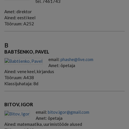
tel. 7461743
Amet:
direktor
Ained:
eesti keel
Tööruum:
A252
B
BABTŠENKO, PAVEL
email:
phashe@live.com
Amet:
õpetaja
Ained:
vene keel, kirjandus
Tööruum:
A438
Klassijuhataja:
8d
BITOV, IGOR
email:
bitov.igor@gmail.com
Amet:
õpetaja
Ained:
matemaatika, uurimistööde alused