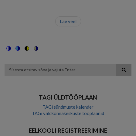
Lae veel
Switch
Switch
Switch
Switch
to
to
to
to
color
blue
high
soft
theme
theme
visibility
theme
Otsing
theme
TAGI ÜLDTÖÖPLAAN
TAGi sündmuste kalender
TAGi valdkonnakeskuste tööplaanid
EELKOOLI REGISTREERIMINE