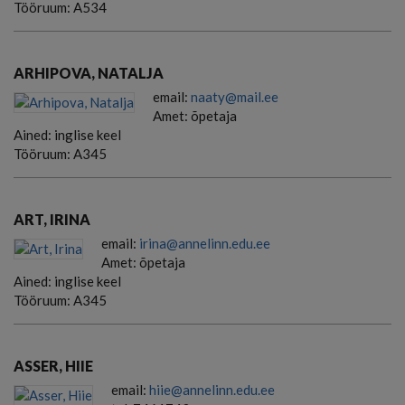
Tööruum:
A534
ARHIPOVA, NATALJA
email:
naaty@mail.ee
Amet:
õpetaja
Ained:
inglise keel
Tööruum:
A345
ART, IRINA
email:
irina@annelinn.edu.ee
Amet:
õpetaja
Ained:
inglise keel
Tööruum:
A345
ASSER, HIIE
email:
hiie@annelinn.edu.ee