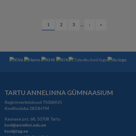
PAGINATION
Eesolev
1
Lehekülg
2
Lehekülg
3
…
Järgmine
›
Viimane
»
leht
leht
leht
TARTU ANNELINNA GÜMNAASIUM
Registreerimiskood 75006925
Koolitusluba 2833HTM
Kaunase pst. 68, 50708 Tartu
kool@annelinn.edu.ee
kool@tag.ee