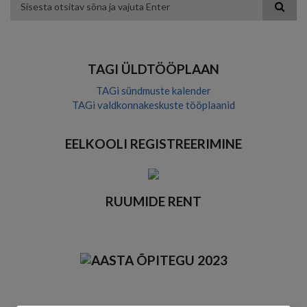
color
blue
high
soft
theme
theme
visibility
theme
Otsing
theme
TAGI ÜLDTÖÖPLAAN
TAGi sündmuste kalender
TAGi valdkonnakeskuste tööplaanid
EELKOOLI REGISTREERIMINE
RUUMIDE RENT