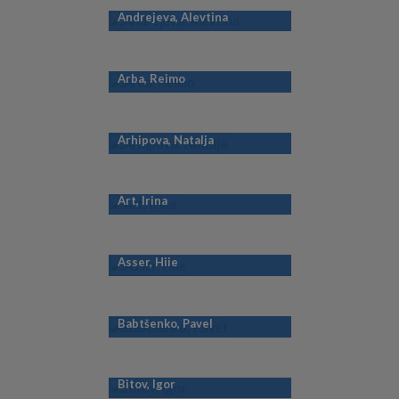
Andrejeva, Alevtina
Arba, Reimo
Arhipova, Natalja
Art, Irina
Asser, Hiie
Babtšenko, Pavel
Bitov, Igor