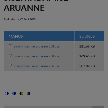
ARUANNE
Avaldatud:
K, 03 Sept 2025
MANUS
SUURUS
Sisehindamise aruanne 2015.a.
221.69 KB
Sisehindamise aruanne 2019.a.
169.45 KB
Sisehindamise aruanne 2025.a.
507.02 KB
Switch
Switch
Switch
Switch
to
to
to
to