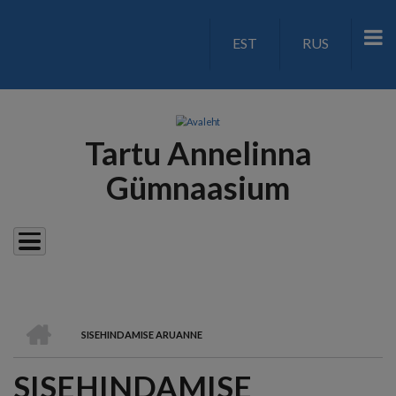
Liigu
edasi
EST
RUS
LANGUAGE
põhisisu
juurde
SWITCH
V2
Tartu Annelinna
Gümnaasium
AVALEHT
SISEHINDAMISE ARUANNE
LEIVAPURU
SISEHINDAMISE