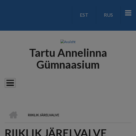
Liigu
edasi
EST
RUS
LANGUAGE
põhisisu
juurde
SWITCH
V2
Tartu Annelinna
Gümnaasium
AVALEHT
RIIKLIK JÄRELVALVE
LEIVAPURU
RIIKLIK JÄRELVALVE