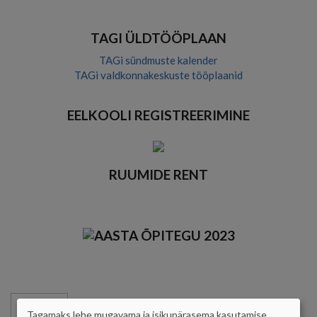
TAGI ÜLDTÖÖPLAAN
TAGi sündmuste kalender
TAGi valdkonnakeskuste tööplaanid
EELKOOLI REGISTREERIMINE
RUUMIDE RENT
TUNNID
TRIMESTRID
VAHEAJAD
Tagamaks lehe mugavama ja isikupärasema kasutamise,