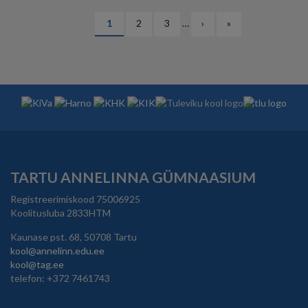
PAGINATION
Eesolev
1
Lehekülg
2
Lehekülg
3
…
Järgmine
›
Viimane
»
leht
leht
leht
TARTU ANNELINNA GÜMNAASIUM
Registreerimiskood 75006925
Koolitusluba 2833HTM
Kaunase pst. 68, 50708 Tartu
kool@annelinn.edu.ee
kool@tag.ee
telefon: +372 7461743