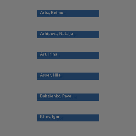
Arba, Reimo
Arhipova, Natalja
Art, Irina
Asser, Hiie
Babtšenko, Pavel
Bitov, Igor