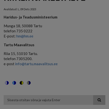
Avaldatud:
L, 09 Dets 2023
Haridus- ja Teadusministeerium
Munga 18,
50088 Tartu
telefon 735 0222
E-post:
hm@hm.ee
Tartu Maavalitsus
Riia 15, 51010 Tartu.
telefon 7305200.
e-post
info@tartu.maavalitsus.ee
Switch
Switch
Switch
Switch
to
to
to
to
color
blue
high
soft
theme
theme
visibility
theme
Otsing
theme