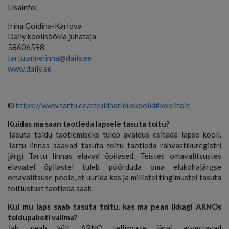
Lisainfo:
Irina Goidina-Karlova
Daily koolisöökla juhataja
58606598
tartu.annelinna@daily.ee
www.daily.ee
©
https://www.tartu.ee/et/uldhariduskoolid#koolitoit
Kuidas ma saan taotleda lapsele tasuta toitu?
Tasuta toidu taotlemiseks tuleb avaldus esitada lapse kooli.
Tartu linnas saavad tasuta toitu taotleda rahvastikuregistri
järgi Tartu linnas elavad õpilased. Teistes omavalitsustes
elavatel õpilastel tuleb pöörduda oma elukohajärgse
omavalitsuse poole, et uurida kas ja millistel tingimustel tasuta
toitlustust taotleda saab.
Kui mu laps saab tasuta toitu, kas ma pean ikkagi ARNOs
toidupaketi valima?
Jah, peab küll. ARNO tellimuste järgi arvestavad