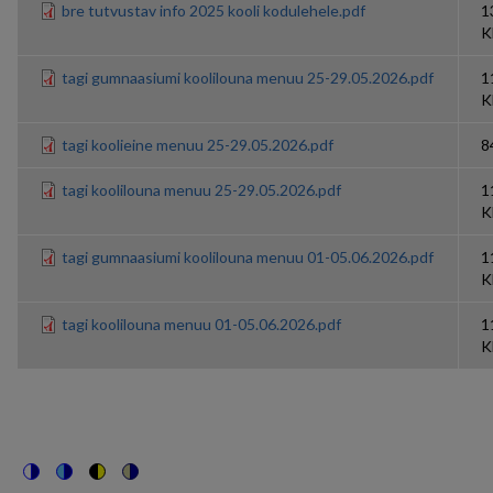
bre tutvustav info 2025 kooli kodulehele.pdf
1
K
tagi gumnaasiumi koolilouna menuu 25-29.05.2026.pdf
1
K
tagi koolieine menuu 25-29.05.2026.pdf
8
tagi koolilouna menuu 25-29.05.2026.pdf
1
K
tagi gumnaasiumi koolilouna menuu 01-05.06.2026.pdf
1
K
tagi koolilouna menuu 01-05.06.2026.pdf
1
K
Switch
Switch
Switch
Switch