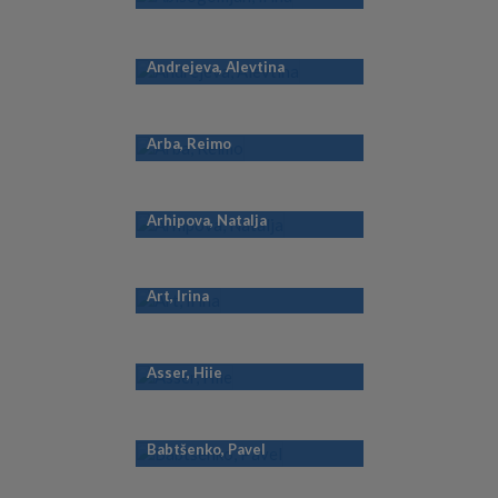
Andrejeva, Alevtina
Arba, Reimo
Arhipova, Natalja
Art, Irina
Asser, Hiie
Babtšenko, Pavel