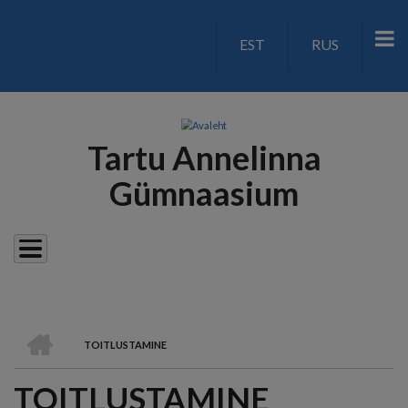
Liigu
edasi
EST
RUS
LANGUAGE
põhisisu
juurde
SWITCH
V2
Tartu Annelinna
Gümnaasium
AVALEHT
TOITLUSTAMINE
LEIVAPURU
TOITLUSTAMINE