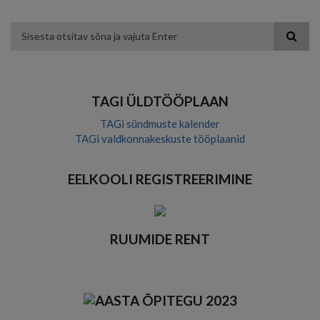
to
to
to
to
color
blue
high
soft
theme
theme
visibility
theme
Otsing
theme
TAGI ÜLDTÖÖPLAAN
TAGi sündmuste kalender
TAGi valdkonnakeskuste tööplaanid
EELKOOLI REGISTREERIMINE
RUUMIDE RENT