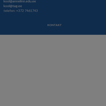
kool@annelinn.edu.ee
kool@tag.ee
telefon: +372 7461743
KONTAKT
JALUS