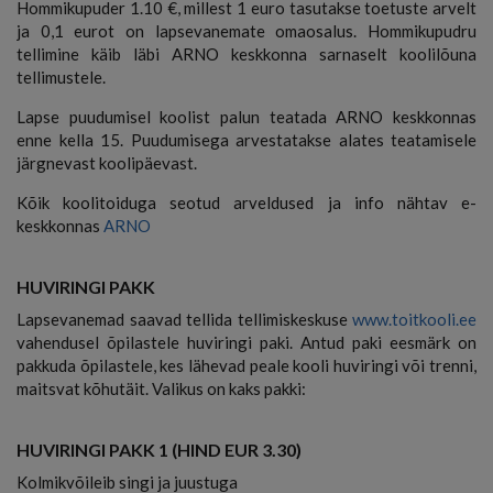
Hommikupuder 1.10 €,
millest 1 euro tasutakse toetuste arvelt
ja 0,1 eurot on lapsevanemate omaosalus. Hommikupudru
tellimine käib läbi ARNO keskkonna sarnaselt koolilõuna
tellimustele.
Lapse puudumisel koolist palun teatada ARNO keskkonnas
enne kella 15. Puudumisega arvestatakse alates teatamisele
järgnevast koolipäevast.
Kõik koolitoiduga seotud arveldused ja info nähtav e-
keskkonnas
ARNO
HUVIRINGI PAKK
Lapsevanemad saavad tellida tellimiskeskuse
www.toitkooli.ee
vahendusel õpilastele huviringi paki. Antud paki eesmärk on
pakkuda õpilastele, kes lähevad peale kooli huviringi või trenni,
maitsvat kõhutäit. Valikus on kaks pakki:
HUVIRINGI PAKK 1 (HIND EUR 3.30)
Kolmikvõileib singi ja juustuga