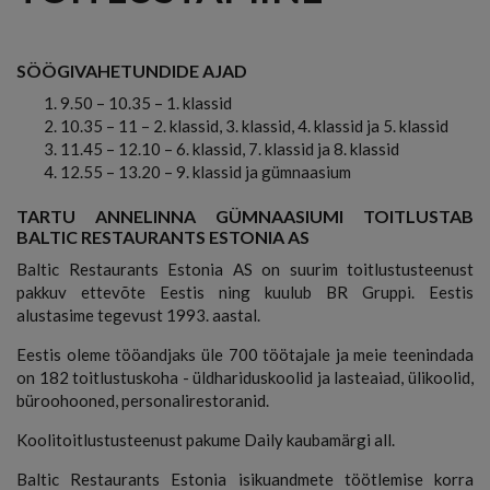
SÖÖGIVAHETUNDIDE AJAD
9.50 – 10.35 – 1. klassid
10.35 – 11 – 2. klassid, 3. klassid, 4. klassid ja 5. klassid
11.45 – 12.10 – 6. klassid, 7. klassid ja 8. klassid
12.55 – 13.20 – 9. klassid ja gümnaasium
TARTU ANNELINNA GÜMNAASIUMI TOITLUSTAB
BALTIC RESTAURANTS ESTONIA AS
Baltic Restaurants Estonia AS on suurim toitlustusteenust
pakkuv ettevõte Eestis ning kuulub BR Gruppi. Eestis
alustasime tegevust 1993. aastal.
Eestis oleme tööandjaks üle 700 töötajale ja meie teenindada
on 182 toitlustuskoha - üldhariduskoolid ja lasteaiad, ülikoolid,
büroohooned, personalirestoranid.
Koolitoitlustusteenust pakume Daily kaubamärgi all.
Baltic Restaurants Estonia isikuandmete töötlemise korra