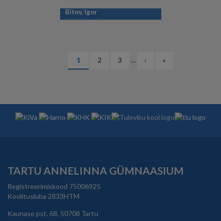
Bitov, Igor
PAGINATION
Eesolev
1
Lehekülg
2
Lehekülg
3
…
Järgmine
›
Viimane
»
leht
leht
leht
TARTU ANNELINNA GÜMNAASIUM
Registreerimiskood 75006925
Koolitusluba 2833HTM
Kaunase pst. 68, 50708 Tartu