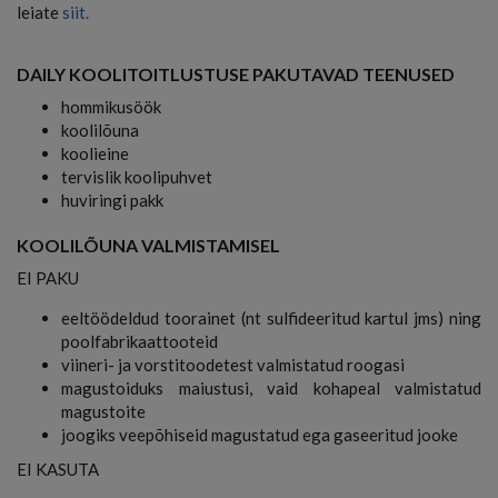
leiate
siit.
DAILY KOOLITOITLUSTUSE PAKUTAVAD TEENUSED
hommikusöök
koolilõuna
koolieine
tervislik koolipuhvet
huviringi pakk
KOOLILÕUNA VALMISTAMISEL
EI PAKU
eeltöödeldud toorainet (nt sulfideeritud kartul jms) ning
poolfabrikaattooteid
viineri- ja vorstitoodetest valmistatud roogasi
magustoiduks maiustusi, vaid kohapeal valmistatud
magustoite
joogiks veepõhiseid magustatud ega gaseeritud jooke
EI KASUTA