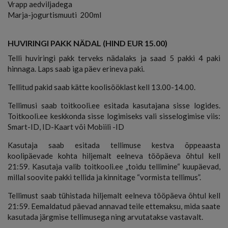
Vrapp aedviljadega
Marja-jogurtismuuti 200ml
HUVIRINGI PAKK NÄDAL (HIND EUR 15.00)
Telli huviringi pakk terveks nädalaks ja saad 5 pakki 4 paki
hinnaga. Laps saab iga päev erineva paki.
Tellitud pakid saab kätte koolisööklast kell 13.00-14.00.
Tellimusi saab toitkooli.ee esitada kasutajana sisse logides.
Toitkooli.ee keskkonda sisse logimiseks vali sisselogimise viis:
Smart-ID, ID-Kaart või Mobiili -ID
Kasutaja saab esitada tellimuse kestva õppeaasta
koolipäevade kohta hiljemalt eelneva tööpäeva õhtul kell
21:59. Kasutaja valib toitkooli.ee „toidu tellimine“ kuupäevad,
millal soovite pakki tellida ja kinnitage “vormista tellimus”.
Tellimust saab tühistada hiljemalt eelneva tööpäeva õhtul kell
21:59. Eemaldatud päevad annavad teile ettemaksu, mida saate
kasutada järgmise tellimusega ning arvutatakse vastavalt.