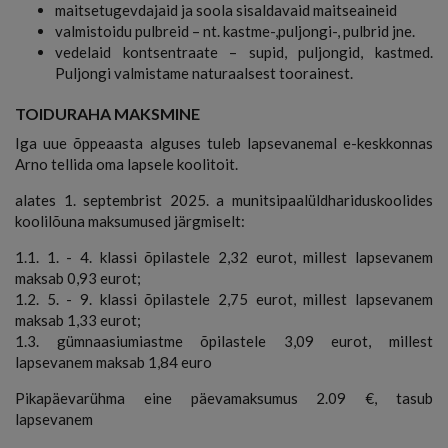
maitsetugevdajaid ja soola sisaldavaid maitseaineid
valmistoidu pulbreid – nt. kastme-,puljongi-, pulbrid jne.
vedelaid kontsentraate – supid, puljongid, kastmed.
Puljongi valmistame naturaalsest toorainest.
TOIDURAHA MAKSMINE
Iga uue õppeaasta alguses tuleb lapsevanemal e-keskkonnas
Arno tellida oma lapsele koolitoit.
alates 1. septembrist 2025. a munitsipaalüldhariduskoolides
koolilõuna maksumused järgmiselt:
1.1. 1. - 4. klassi õpilastele 2,32 eurot, millest lapsevanem
maksab 0,93 eurot;
1.2. 5. - 9. klassi õpilastele 2,75 eurot, millest lapsevanem
maksab 1,33 eurot;
1.3. gümnaasiumiastme õpilastele 3,09 eurot, millest
lapsevanem maksab 1,84 euro
Pikapäevarühma eine päevamaksumus 2.09 €, tasub
lapsevanem