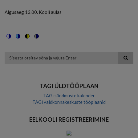
Algusaeg 13.00. Kooli aulas
Switch
Switch
Switch
Switch
to
to
to
to
color
blue
high
soft
theme
theme
visibility
theme
Otsing
theme
TAGI ÜLDTÖÖPLAAN
TAGi sündmuste kalender
TAGi valdkonnakeskuste tööplaanid
EELKOOLI REGISTREERIMINE