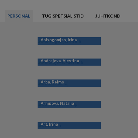
PERSONAL
TUGISPETSIALISTID
JUHTKOND
Abisogomjan, Irina
Andrejeva, Alevtina
Arba, Reimo
Arhipova, Natalja
Art, Irina