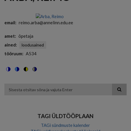
email
reimo.arba@annelinn.edu.ee
amet
õpetaja
ained
loodusained
tööruum
A534
Switch
Switch
Switch
Switch
to
to
to
to
color
blue
high
soft
theme
theme
visibility
theme
Otsing
theme
TAGI ÜLDTÖÖPLAAN
TAGi sündmuste kalender