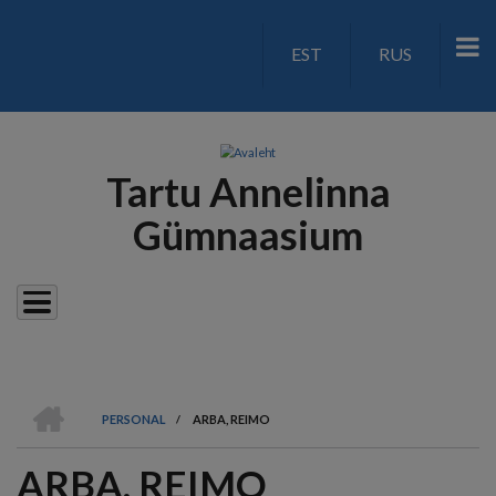
Liigu
edasi
EST
RUS
LANGUAGE
põhisisu
juurde
SWITCH
V2
Tartu Annelinna
Gümnaasium
AVALEHT
PERSONAL
/
ARBA, REIMO
LEIVAPURU
ARBA, REIMO