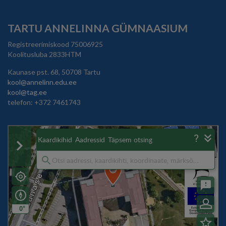
TARTU ANNELINNA GÜMNAASIUM
Registreerimiskood 75006925
Koolitusluba 2833HTM
Kaunase pst. 68, 50708 Tartu
kool@annelinn.edu.ee
kool@tag.ee
telefon: +372 7461743