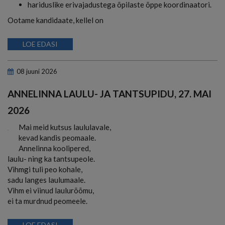
hariduslike erivajadustega õpilaste õppe koordinaatori.
Ootame kandidaate, kellel on
LOE EDASI
08
juuni
2026
ANNELINNA LAULU- JA TANTSUPIDU, 27. MAI
2026
Mai meid kutsus laululavale,
kevad kandis peomaale.
Annelinna koolipered,
laulu- ning ka tantsupeole.
Vihmgi tuli peo kohale,
sadu langes laulumaale.
Vihm ei viinud laulurõõmu,
ei ta murdnud peomeele.
LOE EDASI