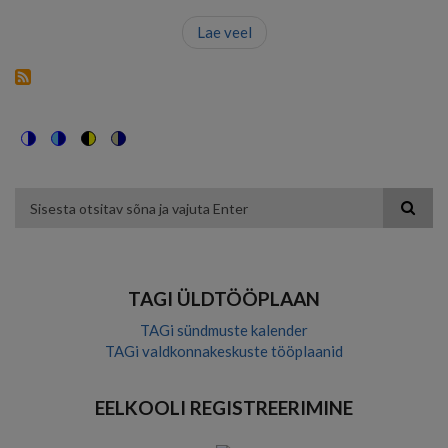
Lae veel
Switch
Switch
Switch
Switch
to
to
to
to
color
blue
high
soft
theme
theme
visibility
theme
Otsing
theme
TAGI ÜLDTÖÖPLAAN
TAGi sündmuste kalender
TAGi valdkonnakeskuste tööplaanid
EELKOOLI REGISTREERIMINE