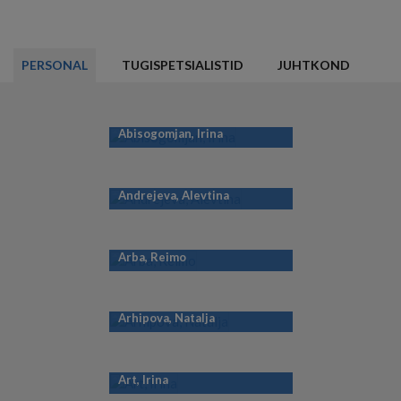
PERSONAL
TUGISPETSIALISTID
JUHTKOND
Abisogomjan, Irina
Andrejeva, Alevtina
Arba, Reimo
Arhipova, Natalja
Art, Irina