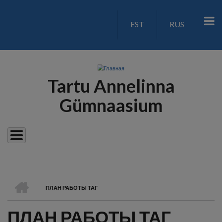
Перейти
к
EST
RUS
LANGUAGE
основному
содержанию
SWITCH
V2
Tartu Annelinna
Gümnaasium
ГЛАВНАЯ
ПЛАН РАБОТЫ ТАГ
СТРОКА
ПЛАН РАБОТЫ ТАГ
НАВИГАЦИИ