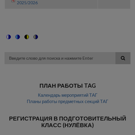
2025/2026
Switch
Switch
Switch
Switch
to
to
to
to
color
blue
high
soft
theme
theme
visibility
theme
Поиск
theme
ПЛАН РАБОТЫ TAG
Календарь мероприятий ТАГ
Планы работы предметных секций ТАГ
РЕГИСТРАЦИЯ В ПОДГОТОВИТЕЛЬНЫЙ
КЛАСС (НУЛЁВКА)