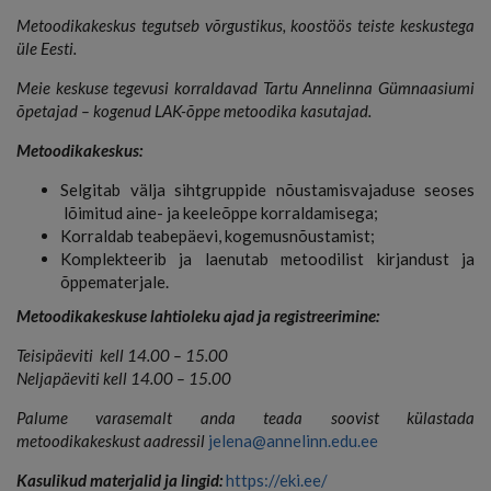
Metoodikakeskus tegutseb võrgustikus, koostöös teiste keskustega
üle Eesti.
Meie keskuse tegevusi korraldavad Tartu Annelinna Gümnaasiumi
õpetajad – kogenud LAK-õppe metoodika kasutajad.
Metoodikakeskus:
Selgitab välja sihtgruppide nõustamisvajaduse seoses
lõimitud aine- ja keeleõppe korraldamisega;
Korraldab teabepäevi, kogemusnõustamist;
Komplekteerib ja laenutab metoodilist kirjandust ja
õppematerjale.
Metoodikakeskuse lahtioleku ajad ja registreerimine:
Teisipäeviti kell 14.00 – 15.00
Neljapäeviti kell 14.00 – 15.00
Palume varasemalt anda teada soovist külastada
metoodikakeskust aadressil
jelena@annelinn.edu.ee
Kasulikud materjalid ja lingid:
https://eki.ee/