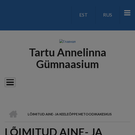
Перейти
к
EST
RUS
LANGUAGE
основному
содержанию
SWITCH
V2
Tartu Annelinna
Gümnaasium
ГЛАВНАЯ
LÕIMITUD AINE- JA KEELEÕPPE METOODIKAKESKUS
СТРОКА
LÕIMITUD AINE- JA
НАВИГАЦИИ