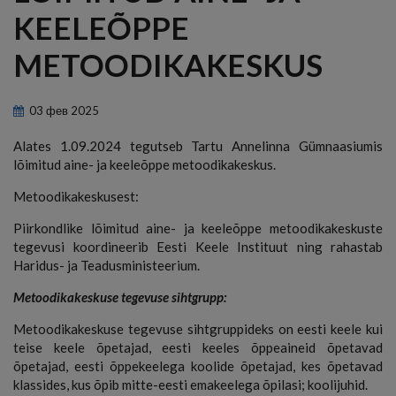
KEELEÕPPE
METOODIKAKESKUS
03
фев
2025
Alates 1.09.2024 tegutseb Tartu Annelinna Gümnaasiumis
lõimitud aine- ja keeleõppe metoodikakeskus.
Metoodikakeskusest:
Piirkondlike lõimitud aine- ja keeleõppe metoodikakeskuste
tegevusi koordineerib Eesti Keele Instituut ning rahastab
Haridus- ja Teadusministeerium.
Metoodikakeskuse tegevuse sihtgrupp:
Metoodikakeskuse tegevuse sihtgruppideks on eesti keele kui
teise keele õpetajad, eesti keeles õppeaineid õpetavad
õpetajad, eesti õppekeelega koolide õpetajad, kes õpetavad
klassides, kus õpib mitte-eesti emakeelega õpilasi; koolijuhid.