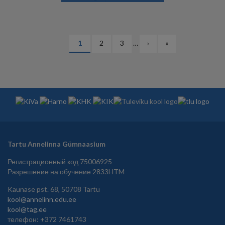
НУМЕРАЦИЯ
Текущая
1
Страница
2
Страница
3
…
Следующая
›
Последняя
»
СТРАНИЦ
страница
страница
страница
Tartu Annelinna Gümnaasium
Регистрационный код 75006925
Разрешение на обучение 2833HTM
Kaunase pst. 68, 50708 Tartu
kool@annelinn.edu.ee
kool@tag.ee
телефон: +372 7461743