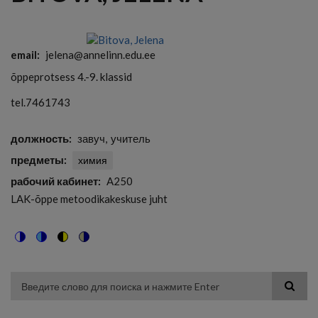
email
jelena@annelinn.edu.ee
õppeprotsess 4.-9. klassid
tel.7461743
должность
завуч
учитель
предметы
химия
рабочий кабинет
A250
LAK-õppe metoodikakeskuse juht
Switch
Switch
Switch
Switch
to
to
to
to
color
blue
high
soft
theme
theme
visibility
theme
Поиск
theme