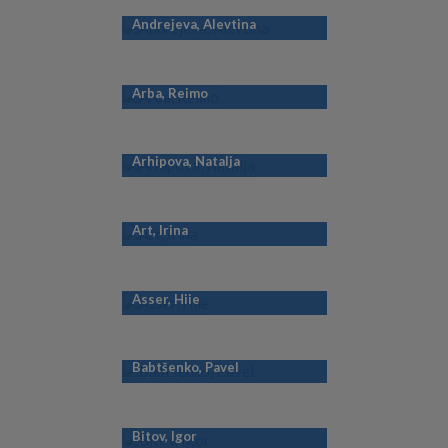
Andrejeva, Alevtina
Arba, Reimo
Arhipova, Natalja
Art, Irina
Asser, Hiie
Babtšenko, Pavel
Bitov, Igor