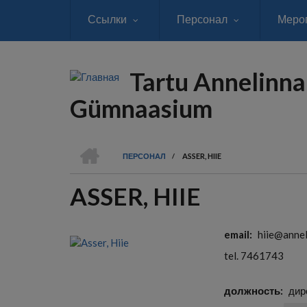
Перейти
Ссылки
Персонал
Меро
к
основному
содержанию
Tartu Annelinna
Gümnaasium
ГЛАВНАЯ
ПЕРСОНАЛ
/
ASSER, HIIE
СТРОКА
ASSER, HIIE
НАВИГАЦИИ
email
hiie@annel
tel. 7461743
должность
дир