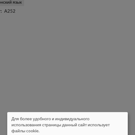
онский язык
т
A252
Для более удобного и индивидуального
ISIKUANDMETE
использования страницы данный сайт использует
файлы cookie.