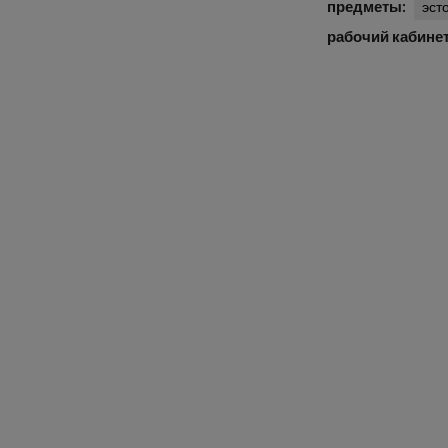
предметы
эст
рабочий кабине