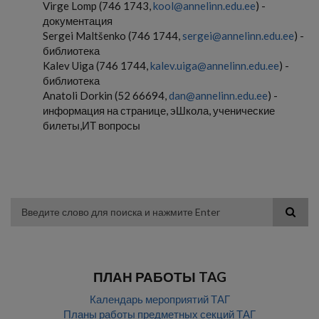
Virge Lomp (746 1743,
kool@annelinn.edu.ee
) -
документация
Sergei Maltšenko (746 1744,
sergei@annelinn.edu.ee
) -
библиотека
Kalev Uiga (746 1744,
kalev.uiga@annelinn.edu.ee
) -
библиотека
Anatoli Dorkin (52 66694,
dan@annelinn.edu.ee
) -
информация на странице, эШкола, ученические
билеты,ИТ вопросы
Поиск
ПЛАН РАБОТЫ TAG
Календарь мероприятий ТАГ
Планы работы предметных секций ТАГ