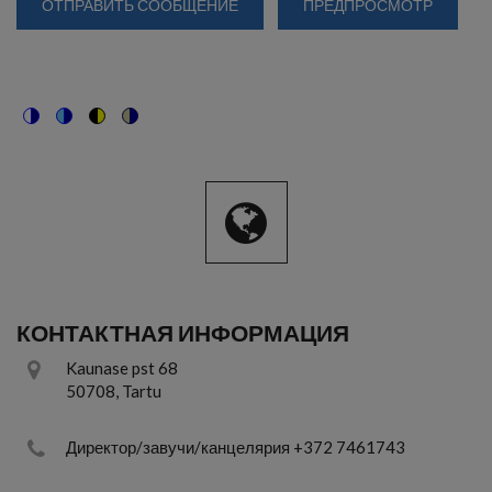
Switch
Switch
Switch
Switch
to
to
to
to
color
blue
high
soft
theme
theme
visibility
theme
theme
КОНТАКТНАЯ ИНФОРМАЦИЯ
Kaunase pst 68
50708, Tartu
Директор/завучи/канцелярия +372 7461743