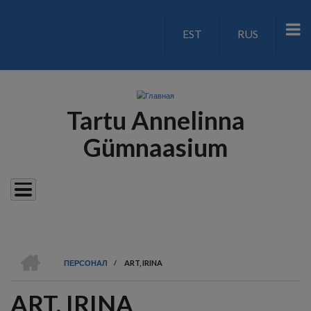
Перейти
к
EST
RUS
LANGUAGE
основному
содержанию
SWITCH
V2
Tartu Annelinna
Gümnaasium
ГЛАВНАЯ
ПЕРСОНАЛ
/
ART, IRINA
СТРОКА
ART, IRINA
НАВИГАЦИИ