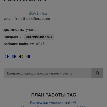
email
irina@annelinn.edu.ee
должность
учитель
предметы
английский язык
рабочий кабинет
A345
Switch
Switch
Switch
Switch
to
to
to
to
color
blue
high
soft
theme
theme
visibility
theme
Поиск
theme
ПЛАН РАБОТЫ TAG
Календарь мероприятий ТАГ