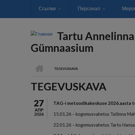
Перейти
Ссылки
Персонал
Меро
к
основному
содержанию
Tartu Annelinna
Gümnaasium
ГЛАВНАЯ
TEGEVUSKAVA
СТРОКА
TEGEVUSKAVA
НАВИГАЦИИ
27
TAG-i metoodikakeskuse 2026.aasta 
АПР
15.01.26 – kogemusvahetus Tallinna Mah
2026
22.01.26 – kogemusvahetus Tartu Hansa