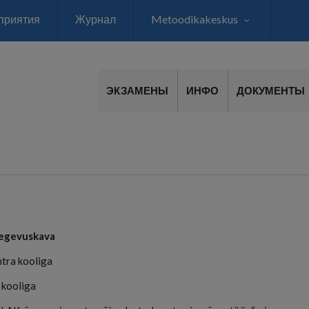
приятия
Журнал
Metoodikakeskus
ЭКЗАМЕНЫ
ИНФО
ДОКУМЕНТЫ
tegevuskava
tra kooliga
 kooliga