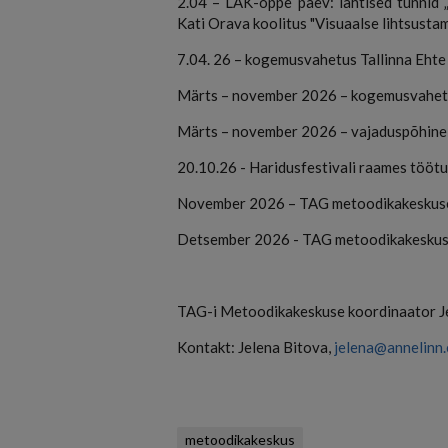
2.04 – LAK-õppe päev: lahtised tunnid
Kati Orava koolitus "Visuaalse lihtsustam
7.04. 26 – kogemusvahetus Tallinna Eht
Märts – november 2026 – kogemusvahet
Märts – november 2026 – vajaduspõhine
20.10.26 - Haridusfestivali raames tööt
November 2026 – TAG metoodikakeskuse 
Detsember 2026 - TAG metoodikakeskus
TAG-i Metoodikakeskuse koordinaator Je
Kontakt: Jelena Bitova,
jelena@annelinn.
metoodikakeskus