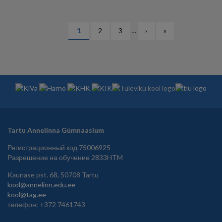
НУМЕРАЦИЯ
Текущая
1
Страница
2
Страница
3
…
Следующая
›
Последняя
»
СТРАНИЦ
страница
страница
страница
Tartu Annelinna Gümnaasium
Регистрационный код 75006925
Разрешение на обучение 2833HTM
Kaunase pst. 68, 50708 Tartu
kool@annelinn.edu.ee
kool@tag.ee
телефон: +372 7461743