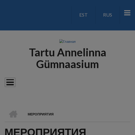
Перейти
к
EST
RUS
LANGUAGE
основному
содержанию
SWITCH
V2
Tartu Annelinna
Gümnaasium
ГЛАВНАЯ
МЕРОПРИЯТИЯ
СТРОКА
МЕРОПРИЯТИЯ
НАВИГАЦИИ