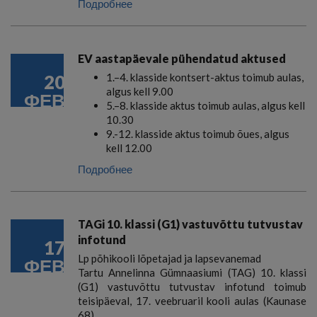
Подробнее
EV aastapäevale pühendatud aktused
20
1.–4. klasside kontsert-aktus toimub aulas,
algus kell 9.00
ФЕВ
5.–8. klasside aktus toimub aulas, algus kell
10.30
9.-12. klasside aktus toimub õues, algus
kell 12.00
Подробнее
TAGi 10. klassi (G1) vastuvõttu tutvustav
infotund
17
Lp põhikooli lõpetajad ja lapsevanemad
ФЕВ
Tartu Annelinna Gümnaasiumi (TAG) 10. klassi
(G1) vastuvõttu tutvustav infotund toimub
teisipäeval, 17. veebruaril kooli aulas (Kaunase
68).