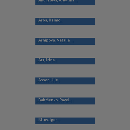
Andrejeva, Alevtina
Arba, Reimo
Arhipova, Natalja
Art, Irina
Asser, Hiie
Babtšenko, Pavel
Bitov, Igor