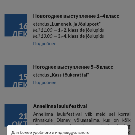
Новогоднее выступление 1–4 класс
16
etendus
„Lumeneiu ja Jõulupost“
kell 11.00
—
1.–2. klasside
jõulupidu
ДЕК
kell 13.00
—
3.–4. klasside
jõulupidu
Подробнее
Ногоднее выступление 5–8 класс
15
etendus
„Kass tõukerattal“
Подробнее
ДЕК
Annelinna laulufestival
21
Annelinna laulufestival viib meid sel korral
rännakule Disney võlumaailma, kus on kõik
ОКТ
võimalik, kus unistused saavad tiivad ning
armastus, sõprus, headus ja õiglus võidavad
Для более удобного и индивидуального