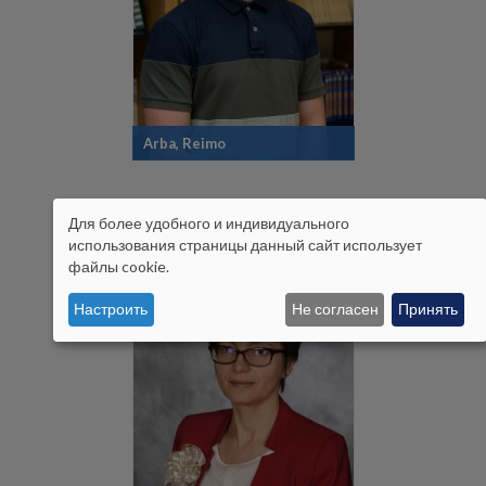
Arba, Reimo
Для более удобного и индивидуального
ISIKUANDMETE
использования страницы данный сайт использует
файлы cookie.
JA
Настроить
Не согласен
Принять
KÜPSISTE
KASUTAMINE