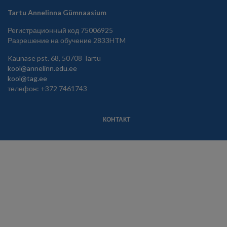
Tartu Annelinna Gümnaasium
Регистрационный код 75006925
Разрешение на обучение 2833HTM
Kaunase pst. 68, 50708 Tartu
kool@annelinn.edu.ee
kool@tag.ee
телефон: +372 7461743
КОНТАКТ
JALUS