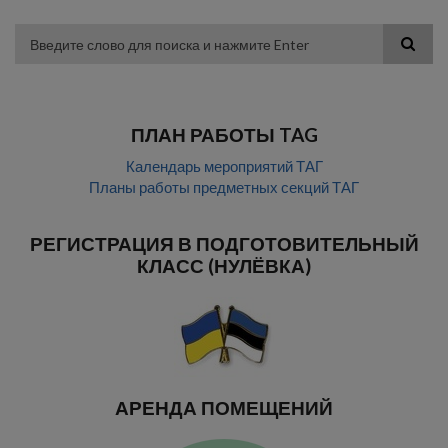
to
to
to
to
color
blue
high
soft
theme
theme
visibility
theme
Поиск
theme
ПЛАН РАБОТЫ TAG
Календарь мероприятий ТАГ
Планы работы предметных секций ТАГ
РЕГИСТРАЦИЯ В ПОДГОТОВИТЕЛЬНЫЙ
КЛАСС (НУЛЁВКА)
АРЕНДА ПОМЕЩЕНИЙ