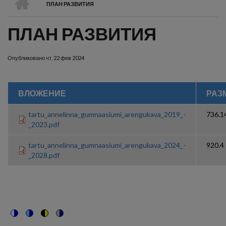
ПЛАН РАЗВИТИЯ
СТРОКА
ПЛАН РАЗВИТИЯ
НАВИГАЦИИ
Опубликовано
чт, 22 фев 2024
ВЛОЖЕНИЕ
РАЗ
tartu_annelinna_gumnaasiumi_arengukava_2019_-
736.1
_2023.pdf
tartu_annelinna_gumnaasiumi_arengukava_2024_-
920.4
_2028.pdf
Switch
Switch
Switch
Switch