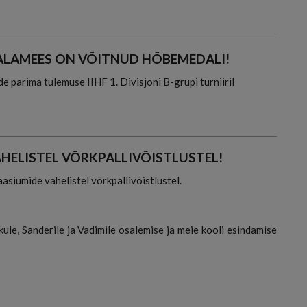
KALAMEES ON VÕITNUD HÕBEMEDALI!
e parima tulemuse IIHF 1. Divisjoni B-grupi turniiril
HELISTEL VÕRKPALLIVÕISTLUSTEL!
asiumide vahelistel võrkpallivõistlustel.
kule, Sanderile ja Vadimile osalemise ja meie kooli esindamise