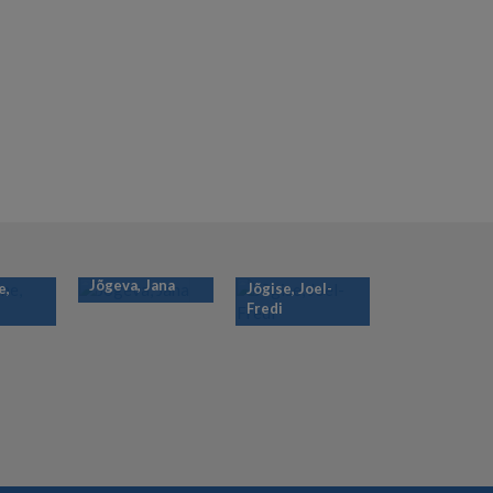
Jõgeva, Jana
e,
Jõgise, Joel-
Fredi