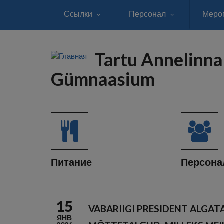
Перейти
Ссылки
Персонал
Меро
к
основному
содержанию
Tartu Annelinna
Gümnaasium
Питание
Персона
15
VABARIIGI PRESIDENT ALGATA
ЯНВ