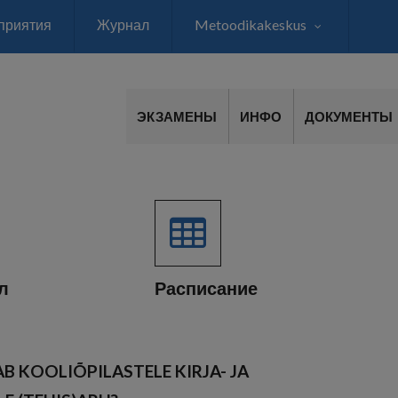
приятия
Журнал
Metoodikakeskus
ЭКЗАМЕНЫ
ИНФО
ДОКУМЕНТЫ
л
Расписание
B KOOLIÕPILASTELE KIRJA- JA