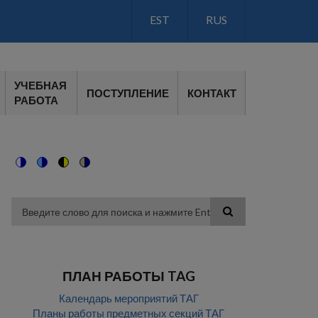
EST
RUS
LANGUAGE
SWITCH
V2
УЧЕБНАЯ
ПОСТУПЛЕНИЕ
КОНТАКТ
РАБОТА
Switch
Switch
Switch
Switch
to
to
to
to
color
blue
high
soft
theme
theme
visibility
theme
Поиск
theme
ПЛАН РАБОТЫ TAG
Календарь мероприятий ТАГ
Планы работы предметных секций ТАГ