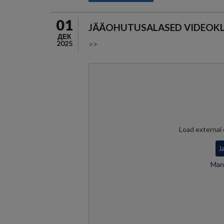
01
JÄÄOHUTUSALASED VIDEOKL
ДЕК
2025
>>
Load external
J
Mana