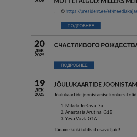
MÕTTETALGUD: MILLEKS MEIL
2026
©
https://president.ee/et/meediakaj
ПОДРОБНЕЕ
20
СЧАСТЛИВОГО РОЖДЕСТВА
ДЕК
2025
ПОДРОБНЕЕ
19
JÕULUKAARTIDE JOONISTAM
ДЕК
2025
Jõulukaartide joonistamise konkursil oli
1. Milada Jeršova 7a
2. Anastasia Arutina G1B
3. Yeva Vovk G1A
Täname kõiki tublisid osavõtjaid!