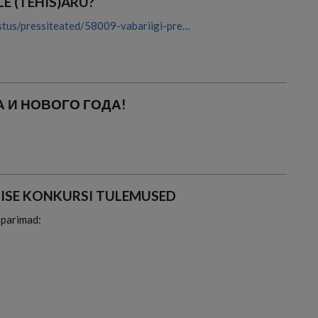
E (TEHIS)ARU?
astus/pressiteated/58009-vabariigi-pre…
 И НОВОГО ГОДА!
ISE KONKURSI TULEMUSED
d parimad: