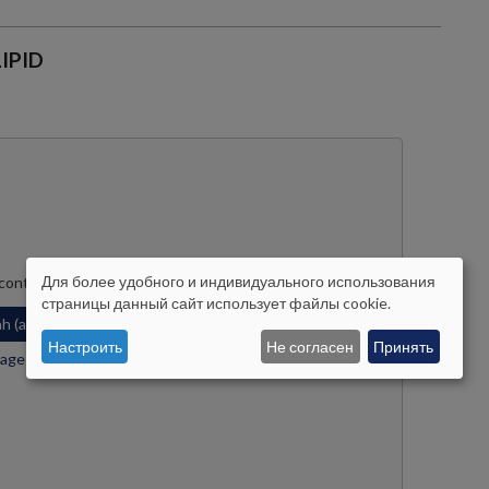
IPID
Для более удобного и индивидуального использования
 content supplied by
YouTube
?
ISIKUANDMETE
страницы данный сайт использует файлы cookie.
ah (ainult praegu)
JA
Настроить
Не согласен
Принять
ge privacy settings
KÜPSISTE
KASUTAMINE