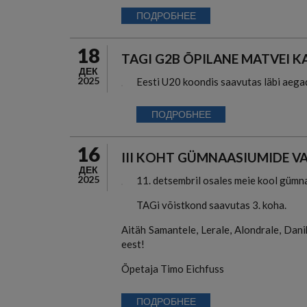
ПОДРОБНЕЕ
18
TAGI G2B ÕPILANE MATVEI 
ДЕК
2025
Eesti U20 koondis saavutas läbi aegad
ПОДРОБНЕЕ
16
III KOHT GÜMNAASIUMIDE VA
ДЕК
2025
11. detsembril osales meie kool gümna
TAGi võistkond saavutas 3. koha.
Aitäh Samantele, Lerale, Alondrale, Dani
eest!
Õpetaja Timo Eichfuss
ПОДРОБНЕЕ