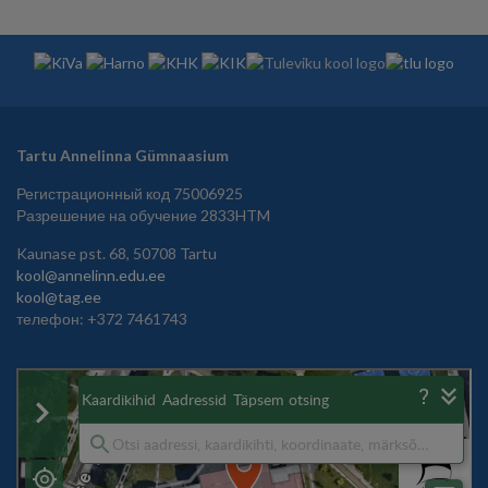
Tartu Annelinna Gümnaasium
Регистрационный код 75006925
Разрешение на обучение 2833HTM
Kaunase pst. 68, 50708 Tartu
kool@annelinn.edu.ee
kool@tag.ee
телефон: +372 7461743