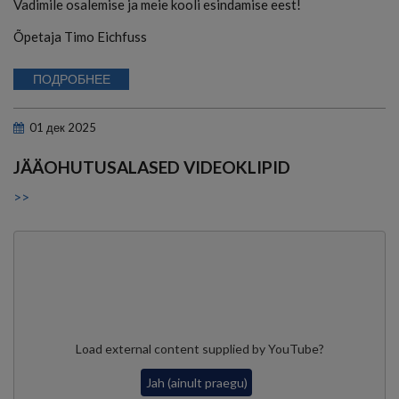
Vadimile osalemise ja meie kooli esindamise eest!
Õpetaja Timo Eichfuss
ПОДРОБНЕЕ
01
дек
2025
JÄÄOHUTUSALASED VIDEOKLIPID
>>
Load external content supplied by
YouTube
?
Jah (ainult praegu)