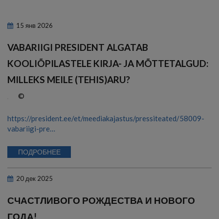
15
янв
2026
VABARIIGI PRESIDENT ALGATAB
KOOLIÕPILASTELE KIRJA- JA MÕTTETALGUD:
MILLEKS MEILE (TEHIS)ARU?
©
https://president.ee/et/meediakajastus/pressiteated/58009-
vabariigi-pre…
ПОДРОБНЕЕ
20
дек
2025
СЧАСТЛИВОГО РОЖДЕСТВА И НОВОГО
ГОДА!