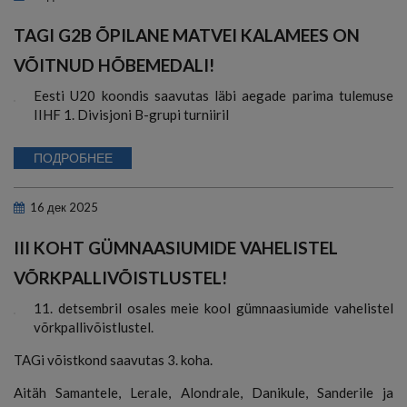
TAGI G2B ÕPILANE MATVEI KALAMEES ON
VÕITNUD HÕBEMEDALI!
Eesti U20 koondis saavutas läbi aegade parima tulemuse
IIHF 1. Divisjoni B-grupi turniiril
ПОДРОБНЕЕ
16
дек
2025
III KOHT GÜMNAASIUMIDE VAHELISTEL
VÕRKPALLIVÕISTLUSTEL!
11. detsembril osales meie kool gümnaasiumide vahelistel
võrkpallivõistlustel.
TAGi võistkond saavutas 3. koha.
Aitäh Samantele, Lerale, Alondrale, Danikule, Sanderile ja