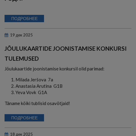
ПОДРОБНЕЕ
19
дек
2025
JÕULUKAARTIDE JOONISTAMISE KONKURSI
TULEMUSED
Jõulukaartide joonistamise konkursil olid parimad:
1. Milada Jeršova 7a
2. Anastasia Arutina G1B
3. Yeva Vovk G1A
Täname kõiki tublisid osavõtjaid!
ПОДРОБНЕЕ
18
дек
2025